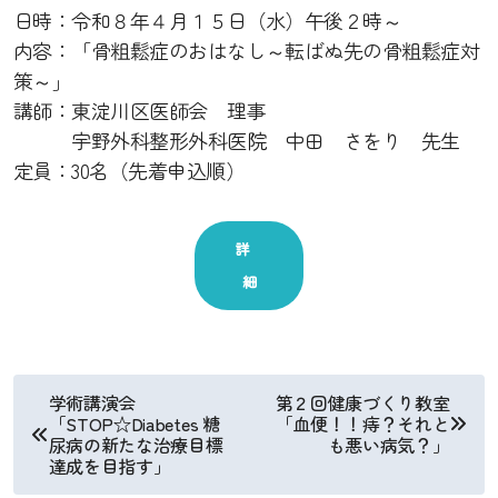
日時：令和８年４月１５日（水）午後２時～
内容：「骨粗鬆症のおはなし～転ばぬ先の骨粗鬆症対
策～」
講師：東淀川区医師会 理事
宇野外科整形外科医院 中田 さをり 先生
定員：30名（先着申込順）
詳
細
投
学術講演会
第２回健康づくり教室
「STOP☆Diabetes 糖
「血便！！痔？それと
稿
尿病の新たな治療目標
も悪い病気？」
達成を目指す」
ナ