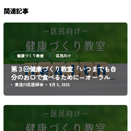
ビ
関連記事
ゲ
ー
シ
健康づくり教室
区民向け
ョ
第３回健康づくり教室「いつまでも自
ン
分のお口で食べるために～オーラルフ
レイル予防と歯科医院の新しい役割
東淀川区医師会
8月 5, 2026
～」