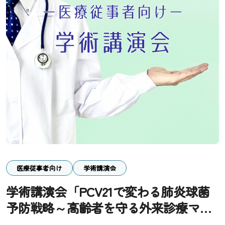
医療従事者向け
学術講演会
学術講演会「PCV21で変わる肺炎球菌
予防戦略～高齢者を守る外来診療マネ
ジメント～」