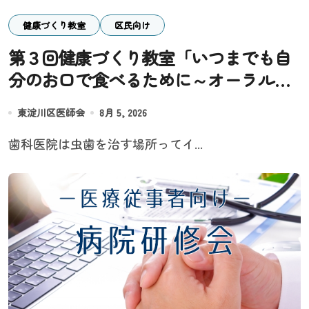
健康づくり教室
区民向け
第３回健康づくり教室「いつまでも自
分のお口で食べるために～オーラルフ
レイル予防と歯科医院の新しい役割
東淀川区医師会
8月 5, 2026
～」
歯科医院は虫歯を治す場所ってイ...