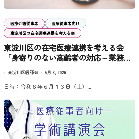
医療介護従事者
医療従事者向け
東淀川区の在宅医療連携を考える会
東淀川区の在宅医療連携を考える会
「身寄りのない高齢者の対応～業務じ
ゃないことを頼まれて困っています
東淀川区医師会
5月 8, 2026
～」
日時：令和８年６月１３日（土）...