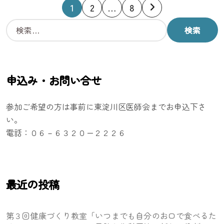
投
1
2
…
8
稿
検
索
の
:
ペ
申込み・お問い合せ
ー
参加ご希望の方は事前に東淀川区医師会までお申込下さ
ジ
い。
電話：０６－６３２０ー２２２６
送
り
最近の投稿
第３回健康づくり教室「いつまでも自分のお口で食べるた