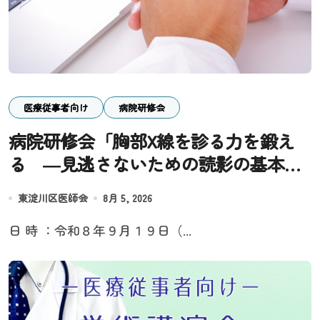
医療従事者向け
病院研修会
病院研修会「胸部X線を診る力を鍛え
る ―見逃さないための読影の基本と
実践―」
東淀川区医師会
8月 5, 2026
日 時 ：令和８年９月１９日（...