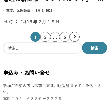
ブリッド
東淀川区医師会
2月 4, 2026
日 時 ： 令和８年２月１９日...
投
1
2
…
5
稿
検
索
の
:
ペ
申込み・お問い合せ
ー
参加ご希望の方は事前に東淀川区医師会までお申込下さ
ジ
い。
電話：０６－６３２０ー２２２６
送