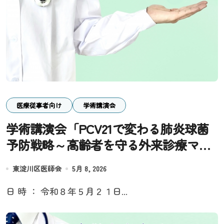
医療従事者向け
学術講演会
学術講演会「PCV21で変わる肺炎球菌
予防戦略～高齢者を守る外来診療マネ
ジメント～」
東淀川区医師会
5月 8, 2026
日 時 ： 令和８年５月２１日...