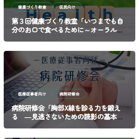
健康づくり教室
区民向け
第３回健康づくり教室「いつまでも自
分のお口で食べるために～オーラルフ
レイル予防と歯科医院の新しい役割
～」
医療従事者向け
病院研修会
病院研修会「胸部X線を診る力を鍛え
る ―見逃さないための読影の基本と
実践―」