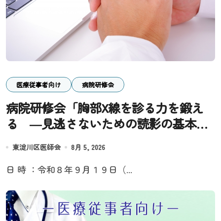
医療従事者向け
病院研修会
病院研修会「胸部X線を診る力を鍛え
る ―見逃さないための読影の基本と
実践―」
東淀川区医師会
8月 5, 2026
日 時 ：令和８年９月１９日（...