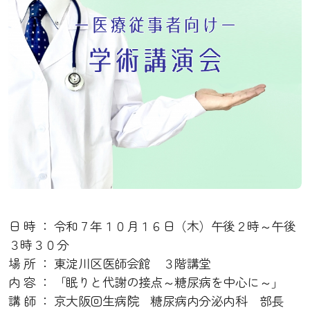
日 時 ： 令和７年１０月１６日（木）午後２時～午後
３時３０分
場 所 ： 東淀川区医師会館 ３階講堂
内 容 ： 「眠りと代謝の接点～糖尿病を中心に～」
講
師
：
京大阪回生病院 糖尿病内分泌内科 部長