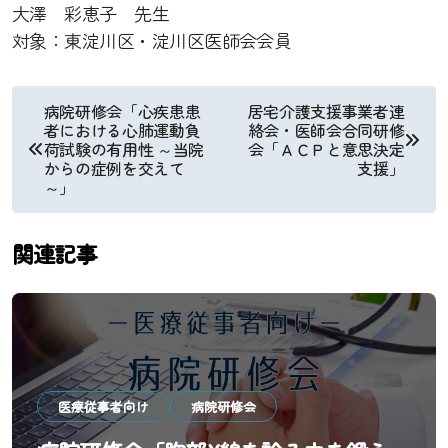
大澤 彩恵子 先生
対象：東淀川区・淀川区医師会会員
投
病院研修会「心疾患患
居宅介護支援事業者連
者における心肺運動負
絡会・医師会合同研修
稿
荷試験の有用性 ～当院
会「ＡＣＰと意思決定
からの症例を交えて
支援」
ナ
～」
ビ
関連記事
ゲ
ー
シ
ョ
医療従事者向け
病院研修会