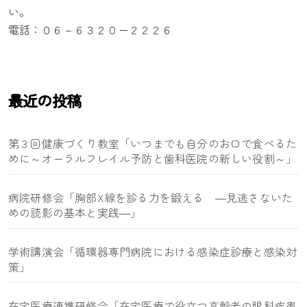
い。
電話：０６－６３２０ー２２２６
最近の投稿
第３回健康づくり教室「いつまでも自分のお口で食べるた
めに～オーラルフレイル予防と歯科医院の新しい役割～」
病院研修会「胸部X線を診る力を鍛える ―見逃さないた
めの読影の基本と実践―」
学術講演会「循環器専門病院における感染症診療と感染対
策」
在宅医療連携研修会「在宅医療で役立つ高齢者の眼科疾患