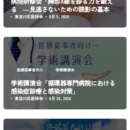
病院研修会「胸部X線を診る力を鍛え
ン
る ―見逃さないための読影の基本と
実践―」
東淀川区医師会
8月 5, 2026
医療従事者向け
学術講演会
学術講演会「循環器専門病院における
感染症診療と感染対策」
東淀川区医師会
6月 26, 2026