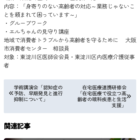
内容：「
身寄りのない高齢者の対応～業務じゃないこ
とを頼まれて困っています～
」
・グループワーク
・エルちゃんの見守り講座
地域で消費者トラブルから高齢者を守るために
大阪
市消費者センター 相談員
対象：東淀川区医師会会員・東淀川区内医療介護従事
者
投
学術講演会「認知症の
在宅医療連携研修会
予防、早期発見と進行
「在宅医療で役立つ高
稿
抑制について」
齢者の眼科疾患と生活
支援」
ナ
ビ
関連記事