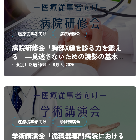
ゲ
ー
シ
医療従事者向け
病院研修会
ョ
病院研修会「胸部X線を診る力を鍛え
ン
る ―見逃さないための読影の基本と
実践―」
東淀川区医師会
8月 5, 2026
医療従事者向け
学術講演会
学術講演会「循環器専門病院における