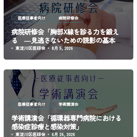
シ
ョ
医療従事者向け
病院研修会
ン
病院研修会「胸部X線を診る力を鍛え
る ―見逃さないための読影の基本と
実践―」
東淀川区医師会
8月 5, 2026
医療従事者向け
学術講演会
学術講演会「循環器専門病院における
感染症診療と感染対策」
東淀川区医師会
6月 26, 2026