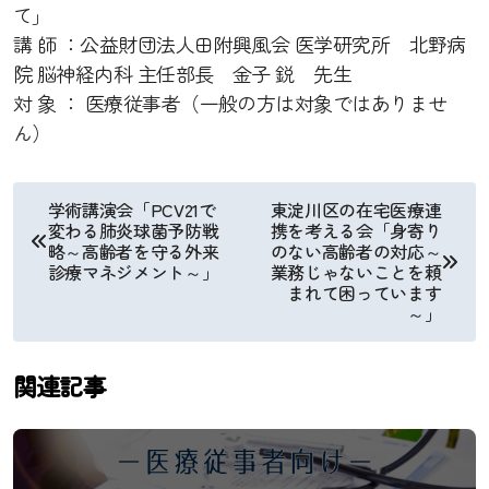
て」
講 師 ：公益財団法人田附興風会 医学研究所 北野病
院 脳神経内科 主任部長 金子 鋭 先生
対
象
：
医療従事者（一般の方は対象ではありませ
ん）
投
学術講演会「PCV21で
東淀川区の在宅医療連
変わる肺炎球菌予防戦
携を考える会「身寄り
稿
略～高齢者を守る外来
のない高齢者の対応～
診療マネジメント～」
業務じゃないことを頼
ナ
まれて困っています
～」
ビ
関連記事
ゲ
ー