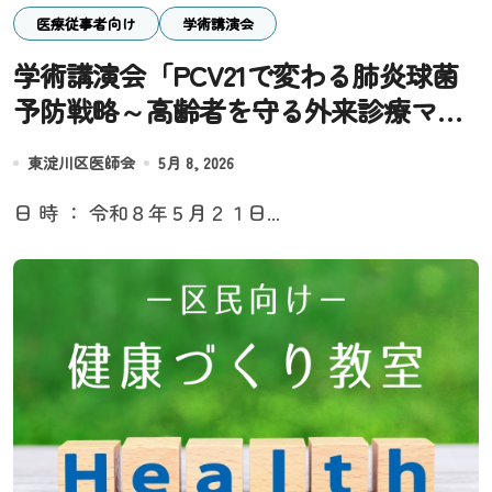
医療従事者向け
学術講演会
学術講演会「PCV21で変わる肺炎球菌
予防戦略～高齢者を守る外来診療マネ
ジメント～」
東淀川区医師会
5月 8, 2026
日 時 ： 令和８年５月２１日...