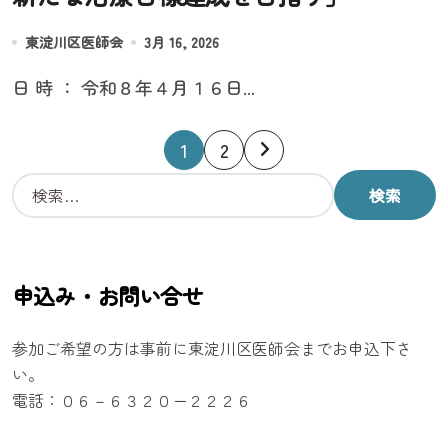
東淀川区医師会
3月 16, 2026
日 時 ： 令和８年４月１６日...
投
1
2
稿
検
索
の
:
ペ
申込み・お問い合せ
ー
参加ご希望の方は事前に東淀川区医師会までお申込下さ
ジ
い。
電話：０６－６３２０ー２２２６
送