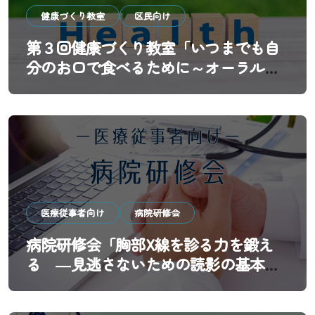
健康づくり教室
区民向け
第３回健康づくり教室「いつまでも自
分のお口で食べるために～オーラルフ
レイル予防と歯科医院の新しい役割
～」
医療従事者向け
病院研修会
病院研修会「胸部X線を診る力を鍛え
る ―見逃さないための読影の基本と
実践―」