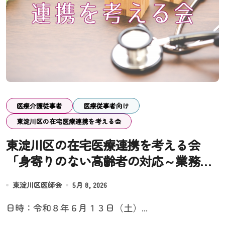
医療介護従事者
医療従事者向け
東淀川区の在宅医療連携を考える会
東淀川区の在宅医療連携を考える会
「身寄りのない高齢者の対応～業務じ
ゃないことを頼まれて困っています
東淀川区医師会
5月 8, 2026
～」
日時：令和８年６月１３日（土）...