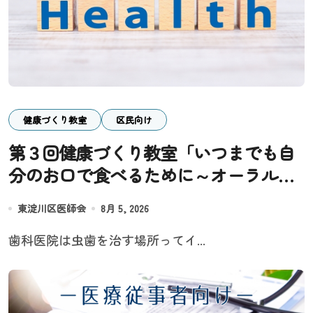
健康づくり教室
区民向け
第３回健康づくり教室「いつまでも自
分のお口で食べるために～オーラルフ
レイル予防と歯科医院の新しい役割
東淀川区医師会
8月 5, 2026
～」
歯科医院は虫歯を治す場所ってイ...